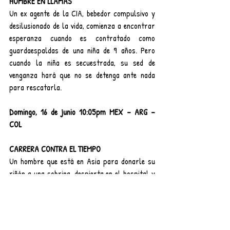
HOMBRE EN LLAMAS
Un ex agente de la CIA, bebedor compulsivo y 
desilusionado de la vida, comienza a encontrar 
esperanza cuando es contratado como 
guardaespaldas de una niña de 9 años. Pero 
cuando la niña es secuestrada, su sed de 
venganza hará que no se detenga ante nada 
para rescatarla.
Domingo, 16 de junio 10:05pm MEX – ARG – 
COL
CARRERA CONTRA EL TIEMPO
Un hombre que está en Asia para donarle su 
riñón a una sobrina, despierta en el hospital y 
descubre que fue víctima de una organización 
que trafica órganos. Malherido y enfurecido, 
emprende una búsqueda sangrienta por 
burdeles, clubes de lucha y mercados negros 