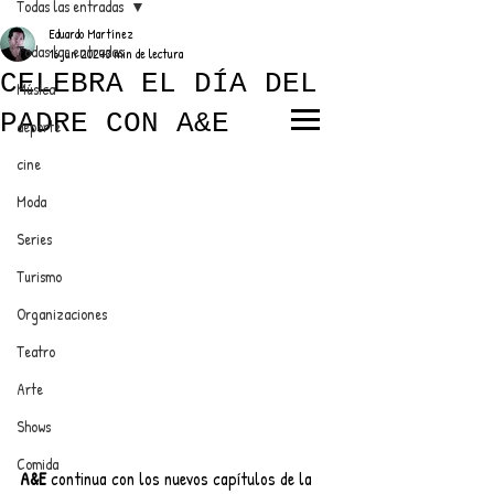
Todas las entradas
Eduardo Martínez
Todas las entradas
16 jun 2024
3 min de lectura
CELEBRA EL DÍA DEL
Música
PADRE CON A&E
deporte
EL TRENDY TOP
cine
CON EDDY MARTINEZ
Moda
Series
Turismo
ANUNCIATE CON NOSOTROS
Organizaciones
Teatro
PARA MÁS INFORMACIÓN:
Arte
dinamicaseltrendytop@gmail.com
Shows
Comida
A&E
 continua con los nuevos capítulos de la 