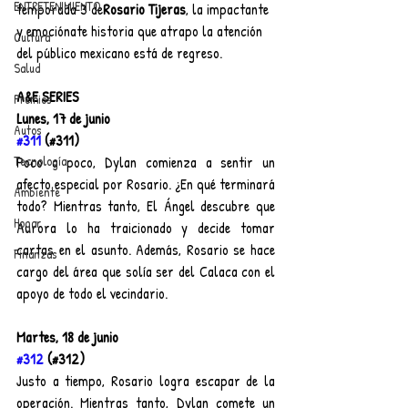
ENTRETENIMIENTO
temporada 3 de
Rosario Tijeras
, la impactante 
y emociónate historia que atrapo la atención 
Cultura
del público mexicano está de regreso.
Salud
A&E SERIES
Premios
Lunes, 17 de junio
Autos
#311
 (#311)
Poco a poco, Dylan comienza a sentir un 
Tecnología
afecto especial por Rosario. ¿En qué terminará 
Ambiente
todo? Mientras tanto, El Ángel descubre que 
Hogar
Aurora lo ha traicionado y decide tomar 
cartas en el asunto. Además, Rosario se hace 
Finanzas
cargo del área que solía ser del Calaca con el 
apoyo de todo el vecindario.
Martes, 18 de junio
#312
 (#312)
Justo a tiempo, Rosario logra escapar de la 
operación. Mientras tanto, Dylan comete un 