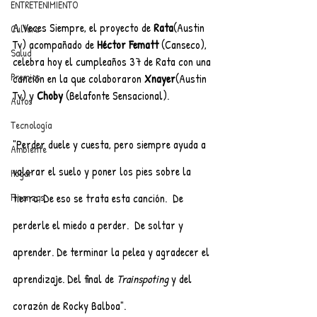
ENTRETENIMIENTO
A Veces Siempre, el proyecto de 
Rata
(Austin 
Cultura
Tv) acompañado de 
Héctor Fematt
 (Canseco), 
Salud
celebra hoy el cumpleaños 37 de Rata con una 
Premios
canción en la que colaboraron 
Xnayer
(Austin 
Tv) y 
Choby
 (Belafonte Sensacional).
Autos
Tecnología
"Perder duele y cuesta, pero siempre ayuda a 
Ambiente
valorar el suelo y poner los pies sobre la 
Hogar
Finanzas
tierra. De eso se trata esta canción.  De 
perderle el miedo a perder.  De soltar y 
aprender. De terminar la pelea y agradecer el 
aprendizaje. Del final de 
Trainspoting
 y del 
corazón de Rocky Balboa".