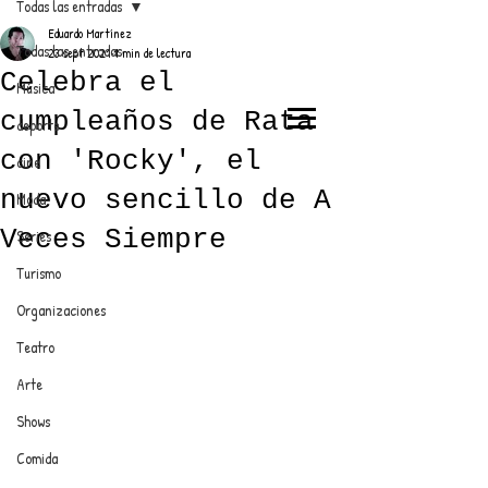
Todas las entradas
Eduardo Martínez
Todas las entradas
23 sept 2021
1 min de lectura
Celebra el
Música
cumpleaños de Rata
deporte
EL TRENDY TOP
con 'Rocky', el
cine
CON EDDY MARTINEZ
nuevo sencillo de A
Moda
Veces Siempre
Series
Turismo
ANUNCIATE CON NOSOTROS
Organizaciones
Teatro
PARA MÁS INFORMACIÓN:
Arte
dinamicaseltrendytop@gmail.com
Shows
Comida