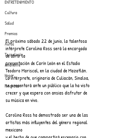
ENTRETENIMIENTO
Cultura
Salud
Premios
El próximo sábado 22 de junio, la talentosa 
Autos
intérprete Carolina Ross será la encargada 
Tecnología
de abrir la
presentación de Carín León en el Estadio 
Ambiente
Teodoro Mariscal, en la ciudad de Mazatlán. 
Hogar
La intérprete, originaria de Culiacán, Sinaloa, 
se presentará ante un público que la ha visto 
Finanzas
crecer y que espera con ansias disfrutar de 
su música en vivo.
Carolina Ross ha demostrado ser una de las 
artistas más influyentes del género regional 
mexicano
y el hecho de que compartirá escenario con 