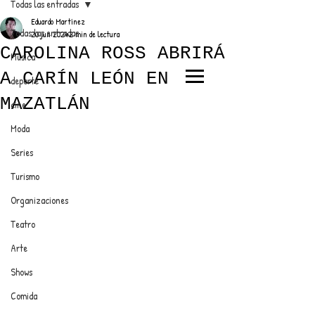
Todas las entradas
Eduardo Martínez
Todas las entradas
20 jun 2024
2 min de lectura
CAROLINA ROSS ABRIRÁ
Música
A CARÍN LEÓN EN
deporte
EL TRENDY TOP
MAZATLÁN
cine
CON EDDY MARTINEZ
Moda
Series
Turismo
ANUNCIATE CON NOSOTROS
Organizaciones
Teatro
PARA MÁS INFORMACIÓN:
Arte
dinamicaseltrendytop@gmail.com
Shows
Comida