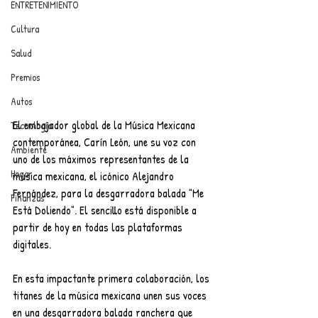
ENTRETENIMIENTO
Cultura
Salud
Premios
Autos
El embajador global de la Música Mexicana 
Tecnología
contemporánea, Carín León, une su voz con 
Ambiente
uno de los máximos representantes de la 
Hogar
música mexicana, el icónico Alejandro 
Fernández, para la desgarradora balada "Me 
Finanzas
Está Doliendo". El sencillo está disponible a 
partir de hoy en todas las plataformas 
digitales.
En esta impactante primera colaboración, los 
titanes de la música mexicana unen sus voces 
en una desgarradora balada ranchera que 