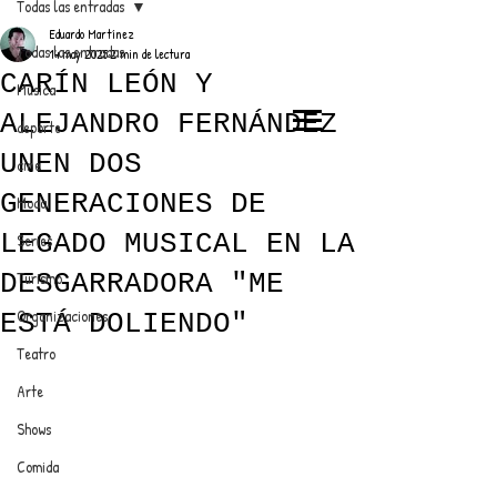
Todas las entradas
Eduardo Martínez
Todas las entradas
14 may 2025
2 min de lectura
CARÍN LEÓN Y
Música
ALEJANDRO FERNÁNDEZ
deporte
EL TRENDY TOP
UNEN DOS
cine
CON EDDY MARTINEZ
GENERACIONES DE
Moda
LEGADO MUSICAL EN LA
Series
DESGARRADORA "ME
Turismo
ANUNCIATE CON NOSOTROS
Organizaciones
ESTÁ DOLIENDO"
Teatro
PARA MÁS INFORMACIÓN:
Arte
dinamicaseltrendytop@gmail.com
Shows
Comida