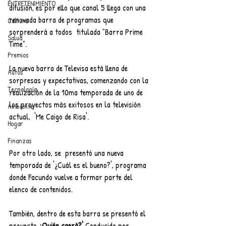
ENTRETENIMIENTO
difusión, es por ello que canal 5 llega con una 
renovada barra de programas que 
Cultura
sorprenderá a todos  titulada "Barra Prime 
Salud
Time".
Premios
La nueva barra de Televisa está llena de 
Autos
sorpresas y expectativas, comenzando con la 
Tecnología
realización de la 10ma temporada de uno de 
los proyectos más exitosos en la televisión 
Ambiente
actual,  'Me Caigo de Risa'.
Hogar
Finanzas
Por otro lado, se  presentó una nueva 
temporada de '¿Cuál es el bueno?', programa 
donde Facundo vuelve a formar parte del 
elenco de contenidos. 
También, dentro de esta barra se presentó el 
proyecto 
¿Quién caerá?'
 Conducido por 