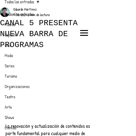
Todas las entradas
Eduardo Martínez
Todas las entradas
9 feb 2024
2 min de lectura
CANAL 5 PRESENTA
Música
NUEVA BARRA DE
deporte
EL TRENDY TOP
PROGRAMAS
cine
CON EDDY MARTINEZ
Moda
Series
Turismo
ANUNCIATE CON NOSOTROS
Organizaciones
Teatro
PARA MÁS INFORMACIÓN:
Arte
dinamicaseltrendytop@gmail.com
Shows
La renovación y actualización de contenidos es 
Comida
parte fundamental para cualquier medio de 