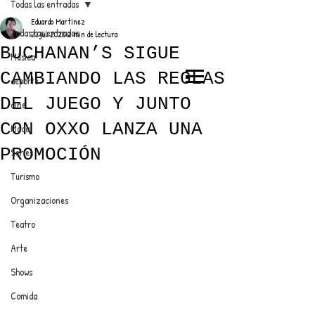
Todas las entradas
Eduardo Martínez
Todas las entradas
23 jul 2020
2 min de lectura
BUCHANAN’S SIGUE
Música
CAMBIANDO LAS REGLAS
deporte
EL TRENDY TOP
DEL JUEGO Y JUNTO
cine
CON EDDY MARTINEZ
CON OXXO LANZA UNA
Moda
PROMOCIÓN
Series
Turismo
ANUNCIATE CON NOSOTROS
Organizaciones
Teatro
PARA MÁS INFORMACIÓN:
Arte
dinamicaseltrendytop@gmail.com
Shows
Comida