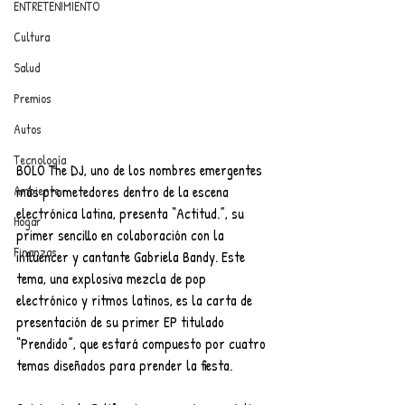
ENTRETENIMIENTO
Cultura
Salud
Premios
Autos
Tecnología
BOLO The DJ, uno de los nombres emergentes 
Ambiente
más prometedores dentro de la escena 
electrónica latina, presenta “Actitud.”, su 
Hogar
primer sencillo en colaboración con la 
Finanzas
influencer y cantante Gabriela Bandy. Este 
tema, una explosiva mezcla de pop 
electrónico y ritmos latinos, es la carta de 
presentación de su primer EP titulado 
“Prendido”, que estará compuesto por cuatro 
temas diseñados para prender la fiesta.