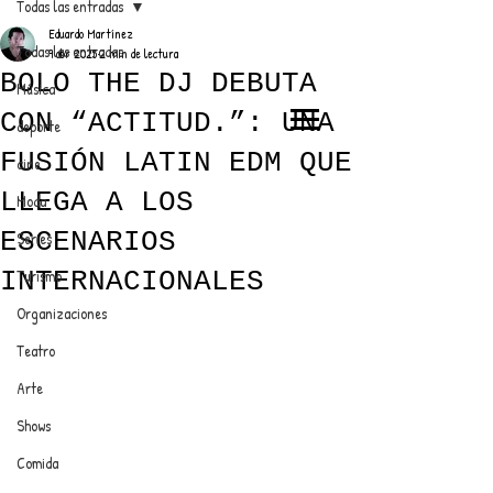
Todas las entradas
Eduardo Martínez
Todas las entradas
9 abr 2025
2 min de lectura
BOLO THE DJ DEBUTA
Música
CON “ACTITUD.”: UNA
deporte
EL TRENDY TOP
FUSIÓN LATIN EDM QUE
cine
CON EDDY MARTINEZ
LLEGA A LOS
Moda
ESCENARIOS
Series
INTERNACIONALES
Turismo
ANUNCIATE CON NOSOTROS
Organizaciones
Teatro
PARA MÁS INFORMACIÓN:
Arte
dinamicaseltrendytop@gmail.com
Shows
Comida