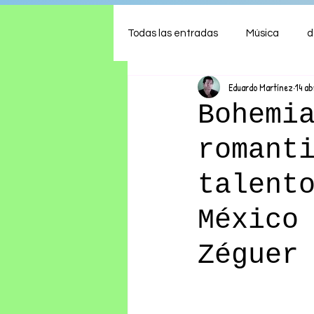
Todas las entradas
Música
d
Eduardo Martínez
14 ab
Arte
Shows
Comida
Bohemi
romant
Ambiente
Hogar
Fina
talent
México
Zéguer