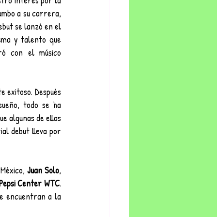
tró interés por la 
umbo a su carrera, 
but se lanzó en el 
sma y talento que 
ró con el músico 
 exitoso. Después 
ueño, todo se ha 
e algunas de ellas 
al debut lleva por 
México, 
Juan Solo
, 
Pepsi Center WTC
. 
se encuentran a la 