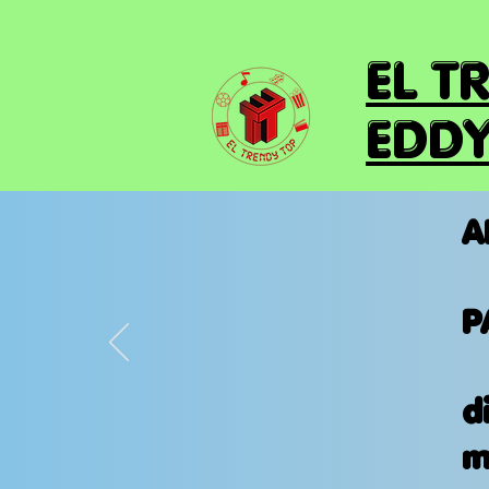
EL T
EDDY
A
P
d