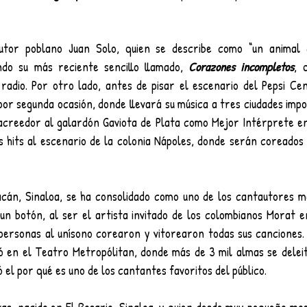
utor poblano Juan Solo, quien se describe como “un animal d
do su más reciente sencillo llamado, 
Corazones incompletos
, 
radio. Por otro lado, antes de pisar el escenario del Pepsi Ce
or segunda ocasión, donde llevará su música a tres ciudades impo
acreedor al galardón Gaviota de Plata como Mejor Intérprete en
s hits al escenario de la colonia Nápoles, donde serán coreados 
iacán, Sinaloa, se ha consolidado como uno de los cantautores m
n botón, al ser el artista invitado de los colombianos Morat en 
personas al unísono corearon y vitorearon todas sus canciones. O
ió en el Teatro Metropólitan, donde más de 3 mil almas se deleit
el por qué es uno de los cantantes favoritos del público.  