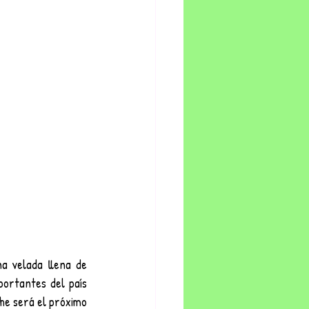
na velada llena de 
ortantes del país 
. La cita para esta apasionante noche será el próximo 