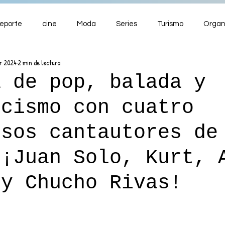
eporte
cine
Moda
Series
Turismo
Organ
r 2024
2 min de lectura
ENTRETENIMIENTO
Cultura
Salud
Premios
a de pop, balada y
icismo con cuatro
nzas
osos cantautores de
 ¡Juan Solo, Kurt, 
 y Chucho Rivas!