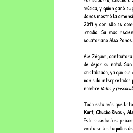
Por su parte, Chucho Riv
música, y quien ganó su 
donde mostró la dimensió
2019 y con ello se com
irradia. Su más recie
ecuatoriano Alex Ponce.
Ale Zéguer, cantautora 
de dejar su natal San
cristalizado, ya que sus
han sido interpretadas 
nombre 
Rotos y Descocid
Todo está más que listo
Kurt
, 
Chucho Rivas
 y 
Al
Esto sucederá el próxi
venta en las taquillas d