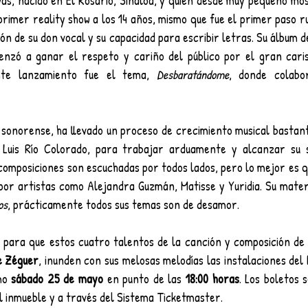
as, nacido en El Rosario, Sinaloa, y quien desde muy pequeño mos
primer reality show a los 14 años, mismo que fue el primer paso r
n de su don vocal y su capacidad para escribir letras. Su álbum de
enzó a ganar el respeto y cariño del público por el gran cari
nte lanzamiento fue el tema, 
Desbaratándome
, donde colabo
  
sonorense, ha llevado un proceso de crecimiento musical bastante
 Luis Río Colorado, para trabajar arduamente y alcanzar su s
 composiciones son escuchadas por todos lados, pero lo mejor es qu
por artistas como Alejandra Guzmán, Matisse y Yuridia. Su materi
os
, prácticamente todos sus temas son de desamor.
 para que estos cuatro talentos de la canción y composición de 
e Zéguer
, inunden con sus melosas melodías las instalaciones del 
mo 
sábado 25 de mayo
 en punto de las 
18:00 horas
. Los boletos 
el inmueble y a través del Sistema Ticketmaster.