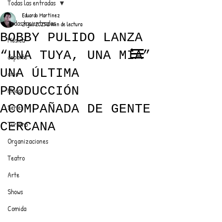
Todas las entradas
Eduardo Martínez
Todas las entradas
29 jul 2025
2 min de lectura
BOBBY PULIDO LANZA
Música
“UNA TUYA, UNA MÍA”
deporte
EL TRENDY TOP
UNA ÚLTIMA
cine
CON EDDY MARTINEZ
PRODUCCIÓN
Moda
ACOMPAÑADA DE GENTE
Series
CERCANA
Turismo
ANUNCIATE CON NOSOTROS
Organizaciones
Teatro
PARA MÁS INFORMACIÓN:
Arte
dinamicaseltrendytop@gmail.com
Shows
Comida