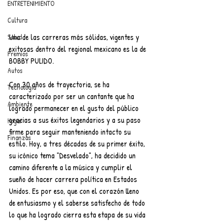
ENTRETENIMIENTO
Cultura
Una de las carreras más sólidas, vigentes y 
Salud
exitosas dentro del regional mexicano es la de 
Premios
BOBBY PULIDO.
Autos
Con 30 años de trayectoria, se ha 
Tecnología
caracterizado por ser un cantante que ha 
Ambiente
logrado permanecer en el gusto del público 
gracias a sus éxitos legendarios y a su paso 
Hogar
firme para seguir manteniendo intacto su 
Finanzas
estilo. Hoy, a tres décadas de su primer éxito, 
su icónico tema "Desvelado", ha decidido un 
camino diferente a la música y cumplir el 
sueño de hacer carrera política en Estados 
Unidos. Es por eso, que con el corazón lleno 
de entusiasmo y el saberse satisfecho de todo 
lo que ha logrado cierra esta etapa de su vida 