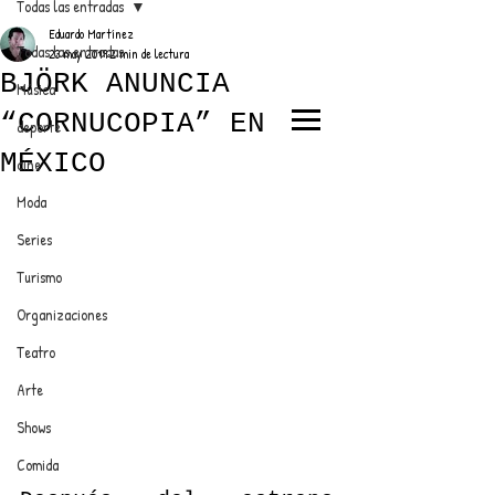
Todas las entradas
Eduardo Martínez
Todas las entradas
23 may 2019
2 min de lectura
BJÖRK ANUNCIA
Música
“CORNUCOPIA” EN
deporte
EL TRENDY TOP
MÉXICO
cine
CON EDDY MARTINEZ
Moda
Series
Turismo
ANUNCIATE CON NOSOTROS
Organizaciones
Teatro
PARA MÁS INFORMACIÓN:
Arte
dinamicaseltrendytop@gmail.com
Shows
Comida