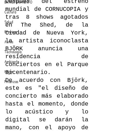
Después del estreno 
ENTRETENIMIENTO
mundial de CORNUCOPIA y 
Cultura
tras 8 shows agotados 
Salud
en The Shed, de la 
Premios
Ciudad de Nueva York, 
la artista iconoclasta 
Autos
BJÖRK anuncia una 
Tecnología
residencia de 
Ambiente
conciertos en el Parque 
Hogar
Bicentenario.
De acuerdo con Björk, 
Finanzas
este es "el diseño de 
concierto más elaborado 
hasta el momento, donde 
lo acústico y lo 
digital se darán la 
mano, con el apoyo de 