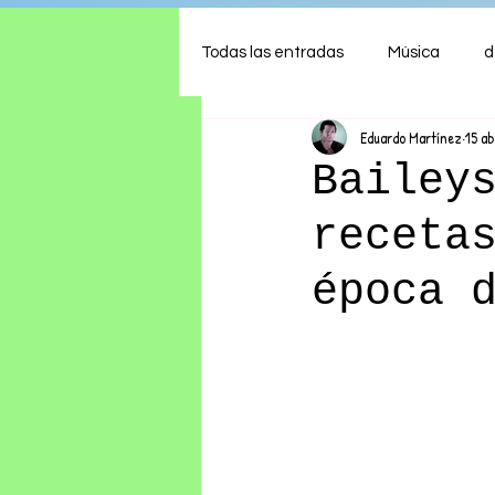
Todas las entradas
Música
d
Eduardo Martínez
15 a
Arte
Shows
Comida
Bailey
receta
Ambiente
Hogar
Fina
época 