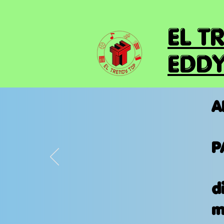
EL T
EDDY
A
P
d