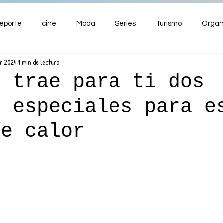
eporte
cine
Moda
Series
Turismo
Organ
br 2024
1 min de lectura
ENTRETENIMIENTO
Cultura
Salud
Premios
s trae para ti dos
s especiales para e
nzas
de calor