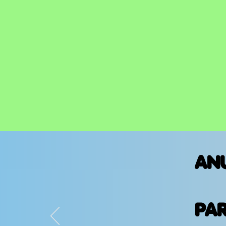
AN
PA