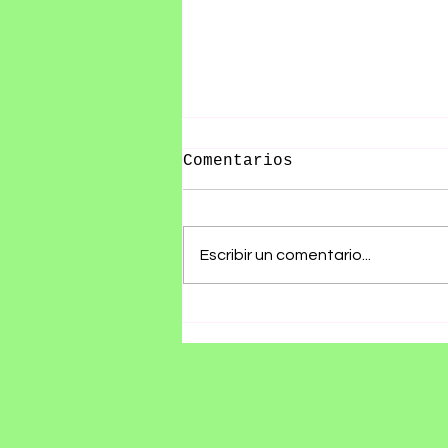
Comentarios
Escribir un comentario...
RØZ PRESENTA SU ÁLBUM
DEBUT SE ESTÁ
HACIENDO TARDE