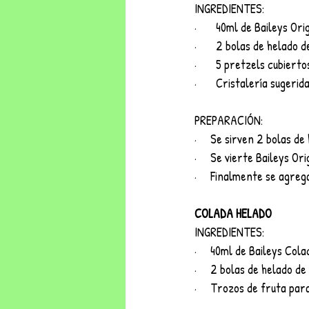
INGREDIENTES:
·       40ml de Baileys Ori
·       2 bolas de helado d
·       5 pretzels cubier
·       Cristalería suger
PREPARACIÓN:
·     Se sirven 2 bolas 
·     Se vierte Baileys Or
·     Finalmente se agre
COLADA HELADO
INGREDIENTES:
·     40ml de Baileys Cola
·     2 bolas de helado de 
·     Trozos de fruta pa