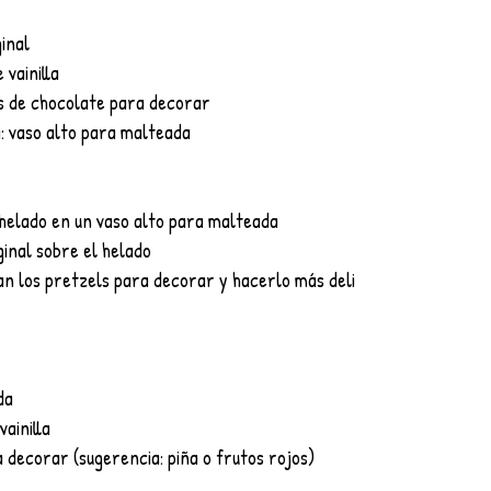
ginal
e vainilla
tos de chocolate para decorar
ida: vaso alto para malteada
de helado en un vaso alto para malteada
iginal sobre el helado
gan los pretzels para decorar y hacerlo más deli
da
vainilla
ra decorar (sugerencia: piña o frutos rojos)