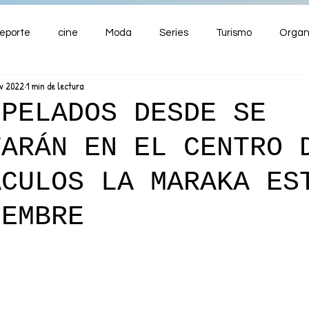
eporte
cine
Moda
Series
Turismo
Organ
ov 2022
1 min de lectura
ENTRETENIMIENTO
Cultura
Salud
Premios
OPELADOS DESDE SE
TARÁN EN EL CENTRO 
nzas
ÁCULOS LA MARAKA ES
IEMBRE