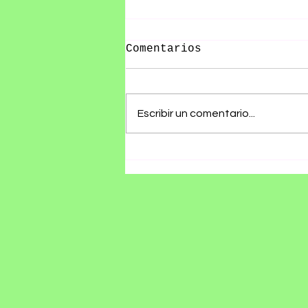
Comentarios
Escribir un comentario...
Olivia Wald presenta
"Otra Que Arde", un
álbum que convierte
las cicatrices del
amor en canciones