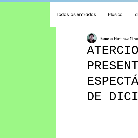
Todas las entradas
Música
d
Eduardo Martínez
11 n
Arte
Shows
Comida
ATERCI
PRESEN
Ambiente
Hogar
Fina
ESPECT
DE DIC