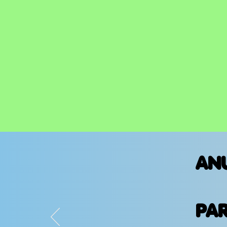
AN
PA