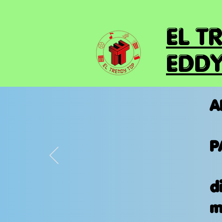
EL T
EDDY
A
P
d