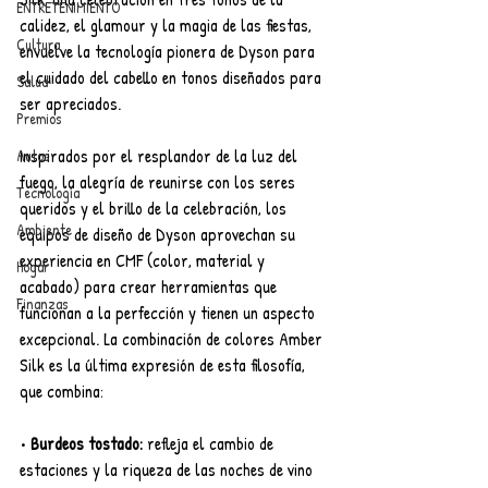
ENTRETENIMIENTO
calidez, el glamour y la magia de las fiestas, 
Cultura
envuelve la tecnología pionera de Dyson para 
el cuidado del cabello en tonos diseñados para 
Salud
ser apreciados.
Premios
Inspirados por el resplandor de la luz del 
Autos
fuego, la alegría de reunirse con los seres 
Tecnología
queridos y el brillo de la celebración, los 
Ambiente
equipos de diseño de Dyson aprovechan su 
experiencia en CMF (color, material y 
Hogar
acabado) para crear herramientas que 
Finanzas
funcionan a la perfección y tienen un aspecto 
excepcional. La combinación de colores Amber 
Silk es la última expresión de esta filosofía, 
que combina:
• 
Burdeos tostado:
 refleja el cambio de 
estaciones y la riqueza de las noches de vino 