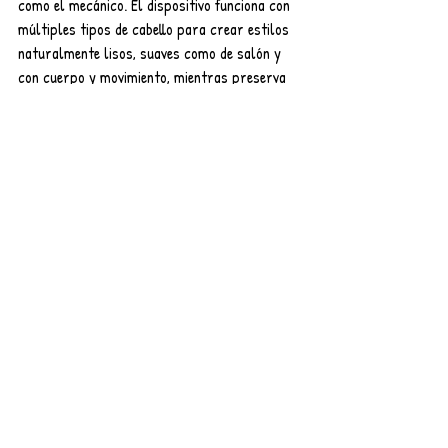
como el mecánico. El dispositivo funciona con 
múltiples tipos de cabello para crear estilos 
naturalmente lisos, suaves como de salón y 
con cuerpo y movimiento, mientras preserva 
la salud capilar, dejando el cabello fuerte y 
con una sensación natural.
Entradas recientes
Ver todo