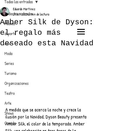
Todas las entradas
Eduardo Martínez
Todas las entradas
29 oct 2025
2 min de lectura
Amber Silk de Dyson:
Música
el regalo más
deporte
EL TRENDY TOP
deseado esta Navidad
cine
CON EDDY MARTINEZ
Moda
Series
Turismo
ANUNCIATE CON NOSOTROS
Organizaciones
Teatro
PARA MÁS INFORMACIÓN:
Arte
A medida que se acerca la noche y crece la 
dinamicaseltrendytop@gmail.com
Shows
ilusión por la Navidad, Dyson Beauty presenta 
Comida
Amber Silk, el color de la temporada. Amber 
Silk, una celebración en tres tonos de la 