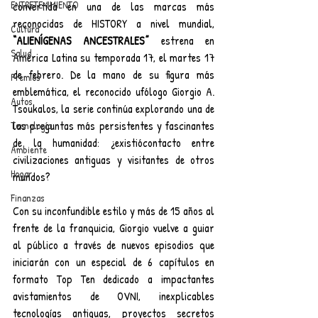
ENTRETENIMIENTO
convertida en una de las marcas más 
reconocidas de HISTORY a nivel mundial, 
Cultura
“ALIENÍGENAS ANCESTRALES”
 estrena en 
Salud
América Latina su temporada 17, el martes 17 
de febrero. De la mano de su figura más 
Premios
emblemática, el reconocido ufólogo Giorgio A. 
Autos
Tsoukalos, la serie continúa explorando una de 
las preguntas más persistentes y fascinantes 
Tecnología
de la humanidad: ¿existiócontacto entre 
Ambiente
civilizaciones antiguas y visitantes de otros 
Hogar
mundos?
Finanzas
Con su inconfundible estilo y más de 15 años al 
frente de la franquicia, Giorgio vuelve a guiar 
al público a través de nuevos episodios que 
iniciarán con un especial de 6 capítulos en 
formato Top Ten dedicado a impactantes 
avistamientos de OVNI, inexplicables 
tecnologías antiguas, proyectos secretos 