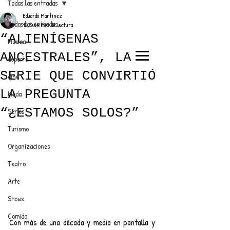
Todas las entradas
Eduardo Martínez
Todas las entradas
16 feb
4 min de lectura
“ALIENÍGENAS
Música
ANCESTRALES”, LA
deporte
EL TRENDY TOP
SERIE QUE CONVIRTIÓ
cine
CON EDDY MARTINEZ
LA PREGUNTA
Moda
“¿ESTAMOS SOLOS?”
Series
Turismo
ANUNCIATE CON NOSOTROS
Organizaciones
Teatro
PARA MÁS INFORMACIÓN:
Arte
dinamicaseltrendytop@gmail.com
Shows
Comida
Con más de una década y media en pantalla y 