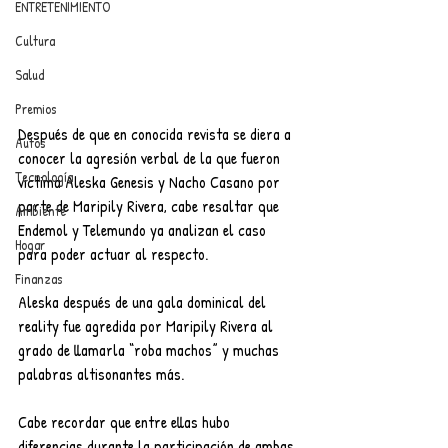
ENTRETENIMIENTO
Cultura
Salud
Premios
Después de que en conocida revista se diera a 
Autos
conocer la agresión verbal de la que fueron 
Tecnología
victima Aleska Genesis y Nacho Casano por 
parte de Maripily Rivera, cabe resaltar que 
Ambiente
Endemol y Telemundo ya analizan el caso 
Hogar
para poder actuar al respecto.
Finanzas
Aleska después de una gala dominical del 
reality fue agredida por Maripily Rivera al 
grado de llamarla “roba machos” y muchas 
palabras altisonantes más.
Cabe recordar que entre ellas hubo 
diferencias durante la participación de ambas 