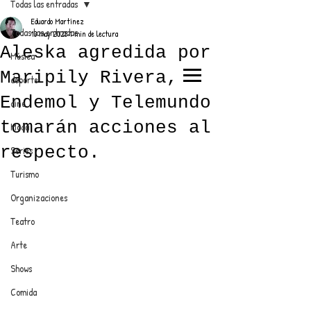
Todas las entradas
Eduardo Martínez
Todas las entradas
13 may 2025
1 min de lectura
Aleska agredida por
Música
Maripily Rivera,
deporte
EL TRENDY TOP
Endemol y Telemundo
cine
CON EDDY MARTINEZ
tomarán acciones al
Moda
respecto.
Series
Turismo
ANUNCIATE CON NOSOTROS
Organizaciones
Teatro
PARA MÁS INFORMACIÓN:
Arte
dinamicaseltrendytop@gmail.com
Shows
Comida