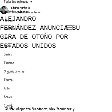
Todas las entradas
Eduardo Martínez
Todas las entradas
13 abr 2021
2 min de lectura
ALEJANDRO
Música
FERNÁNDEZ ANUNCIA SU
deporte
EL TRENDY TOP
GIRA DE OTOÑO POR
cine
CON EDDY MARTINEZ
ESTADOS UNIDOS
Moda
Series
Turismo
ANUNCIATE CON NOSOTROS
Organizaciones
Teatro
PARA MÁS INFORMACIÓN:
Arte
dinamicaseltrendytop@gmail.com
Shows
Comida
QUIÉN
: Alejandro Fernández, Alex Fernández y 