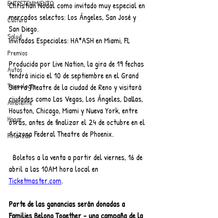
ENTRETENIMIENTO
Christian Nodal como invitado muy especial en 
mercados selectos: Los Ángeles, San José y 
Cultura
San Diego.
Salud
Invitadas Especiales: HA*ASH en Miami, FL
Premios
Producida por Live Nation, la gira de 19 fechas 
Autos
tendrá inicio el 10 de septiembre en el Grand 
Tecnología
Sierra Theatre de la ciudad de Reno y visitará 
ciudades como Las Vegas, Los Ángeles, Dallas, 
Ambiente
Houston, Chicago, Miami y Nueva York, entre 
Hogar
otras, antes de finalizar el 24 de octubre en el 
Arizona Federal Theatre de Phoenix.
Finanzas
Boletos a la venta a partir del viernes, 16 de 
abril a las 10AM hora local en 
Ticketmaster.com
.
Parte de las ganancias serán donadas a 
Families Belong Together - una campaña de la 