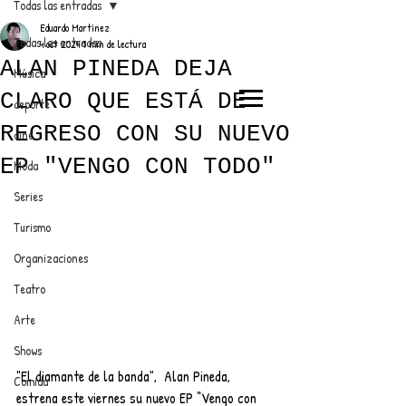
Todas las entradas
Eduardo Martínez
Todas las entradas
4 oct 2024
1 min de lectura
ALAN PINEDA DEJA
Música
CLARO QUE ESTÁ DE
deporte
EL TRENDY TOP
REGRESO CON SU NUEVO
cine
CON EDDY MARTINEZ
EP "VENGO CON TODO"
Moda
Series
Turismo
ANUNCIATE CON NOSOTROS
Organizaciones
Teatro
PARA MÁS INFORMACIÓN:
Arte
dinamicaseltrendytop@gmail.com
Shows
"El diamante de la banda",  Alan Pineda, 
Comida
estrena este viernes su nuevo EP “Vengo con 