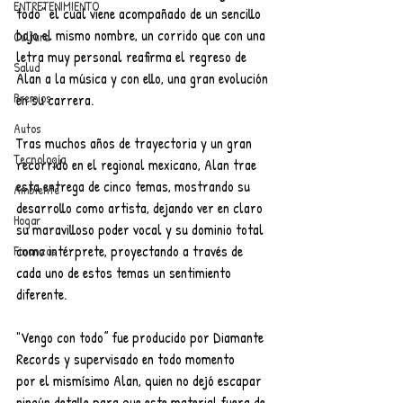
ENTRETENIMIENTO
todo” el cual viene acompañado de un sencillo 
bajo el mismo nombre, un corrido que con una 
Cultura
letra muy personal reafirma el regreso de 
Salud
Alan a la música y con ello, una gran evolución 
Premios
en su carrera.
Autos
Tras muchos años de trayectoria y un gran 
Tecnología
recorrido en el regional mexicano, Alan trae 
esta entrega de cinco temas, mostrando su 
Ambiente
desarrollo como artista, dejando ver en claro 
Hogar
su maravilloso poder vocal y su dominio total 
como intérprete, proyectando a través de 
Finanzas
cada uno de estos temas un sentimiento 
diferente.
"Vengo con todo” fue producido por Diamante 
Records y supervisado en todo momento
por el mismísimo Alan, quien no dejó escapar 
ningún detalle para que este material fuera de 