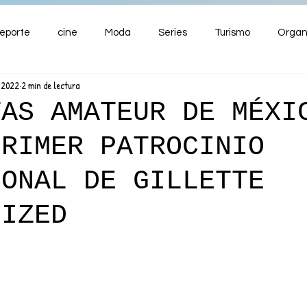
eporte
cine
Moda
Series
Turismo
Organ
c 2022
2 min de lectura
ENTRETENIMIENTO
Cultura
Salud
Premios
TAS AMATEUR DE MÉXI
PRIMER PATROCINIO
nzas
IONAL DE GILLETTE
LIZED