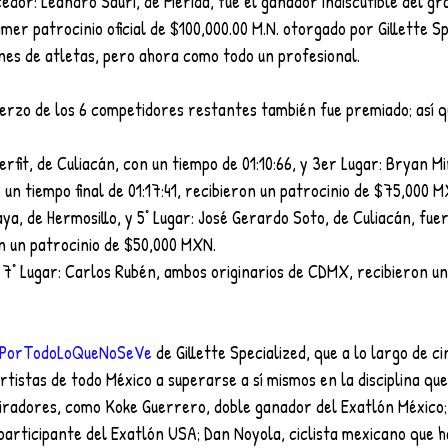
dor: Leandro Sauri, de Mérida, fue el ganador indiscutible del gr
imer patrocinio oficial de $100,000.00 M.N. otorgado por Gillette S
ones de atletas, pero ahora como todo un profesional.
erzo de los 6 competidores restantes también fue premiado; así q
erfit, de Culiacán, con un tiempo de 01:10:66, y 3er Lugar: Bryan M
ó un tiempo final de 01:17:41, recibieron un patrocinio de $75,000 
ya, de Hermosillo, y 5° Lugar: José Gerardo Soto, de Culiacán, fue
 un patrocinio de $50,000 MXN.
y 7° Lugar: Carlos Rubén, ambos originarios de CDMX, recibieron u
PorTodoLoQueNoSeVe
 de Gillette Specialized, que a lo largo de 
rtistas de todo México a superarse a sí mismos en la disciplina que
iradores, como Koke Guerrero, doble ganador del Exatlón México;
participante del Exatlón USA; Dan Noyola, ciclista mexicano que h