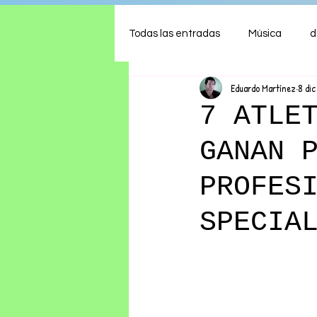
Todas las entradas
Música
d
Eduardo Martínez
8 di
Arte
Shows
Comida
7 ATLE
GANAN 
Ambiente
Hogar
Fina
PROFES
SPECIA