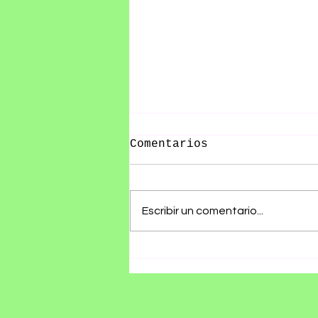
Comentarios
Escribir un comentario...
Olivia Wald presenta
"Otra Que Arde", un
álbum que convierte
las cicatrices del
amor en canciones