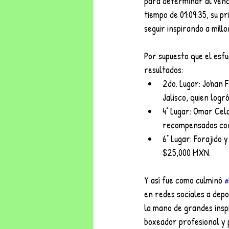
para determinar al vence
tiempo de 01:09:35, su pr
seguir inspirando a mill
Por supuesto que el esfu
resultados:
2do. Lugar: Johan F
Jalisco, quien logr
4° Lugar: Omar Cela
recompensados con
6° Lugar: Forajido 
$25,000 MXN.
Y así fue como culminó 
#
en redes sociales a depo
la mano de grandes insp
boxeador profesional y 