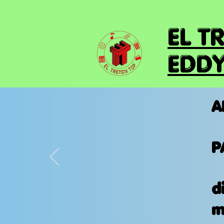
EL T
EDDY
A
P
d