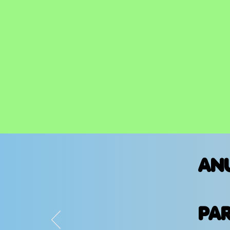
AN
PA