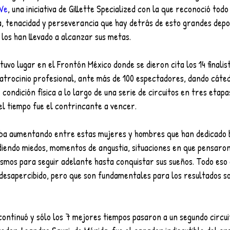
Ve
, una iniciativa de Gillette Specialized con la que reconoció todo
a, tenacidad y perseverancia que hay detrás de esto grandes depo
los han llevado a alcanzar sus metas.
tuvo lugar en el Frontón México donde se dieron cita los 14 finalis
atrocinio profesional, ante más de 100 espectadores, dando cáted
condición física a lo largo de una serie de circuitos en tres etap
el tiempo fue el contrincante a vencer.
iba aumentando entre estas mujeres y hombres que han dedicado 
diendo miedos, momentos de angustia, situaciones en que pensaron
ismos para seguir adelante hasta conquistar sus sueños. Todo eso
 desapercibido, pero que son fundamentales para los resultados s
ontinuó y sólo los 7 mejores tiempos pasaron a un segundo circuit