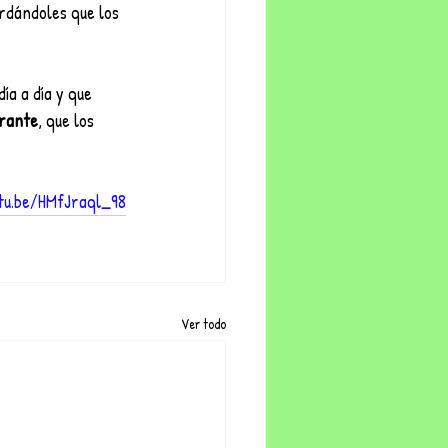
rdándoles que los 
a a día y que 
irante
, que los 
tu.be/HMfJraql_98
Ver todo