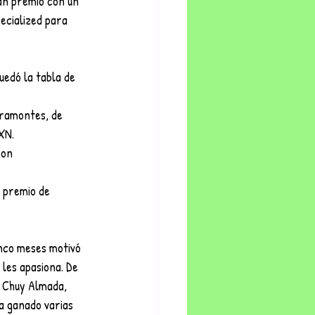
an premio con un 
pecialized para 
uedó la tabla de 
iramontes, de 
MXN.
ron 
n premio de 
cinco meses motivó 
 les apasiona. De 
 Chuy Almada, 
a ganado varias 